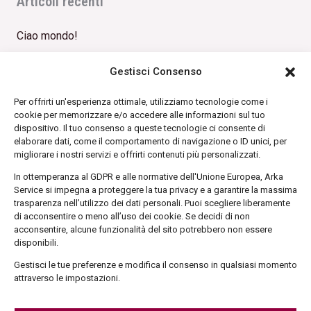
Articoli recenti
Ciao mondo!
Gestisci Consenso
Commenti recenti
Per offrirti un'esperienza ottimale, utilizziamo tecnologie come i
cookie per memorizzare e/o accedere alle informazioni sul tuo
dispositivo. Il tuo consenso a queste tecnologie ci consente di
Archivi
elaborare dati, come il comportamento di navigazione o ID unici, per
migliorare i nostri servizi e offrirti contenuti più personalizzati.
Febbraio 2022
In ottemperanza al GDPR e alle normative dell'Unione Europea, Arka
Service si impegna a proteggere la tua privacy e a garantire la massima
trasparenza nell’utilizzo dei dati personali. Puoi scegliere liberamente
di acconsentire o meno all’uso dei cookie. Se decidi di non
Categorie
acconsentire, alcune funzionalità del sito potrebbero non essere
disponibili.
Senza categoria
Gestisci le tue preferenze e modifica il consenso in qualsiasi momento
attraverso le impostazioni.