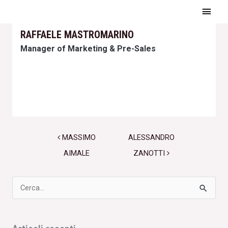
Vai
Men
al
Princ
RAFFAELE MASTROMARINO
contenuto
Manager of Marketing & Pre-Sales
Post navigation
MASSIMO
ALESSANDRO
AIMALE
ZANOTTI
Cerca: