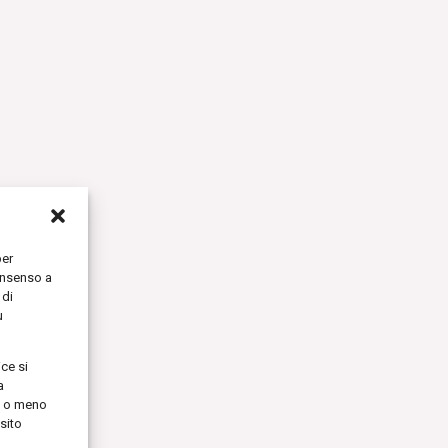
per
onsenso a
 di
ù
ce si
a
re o meno
sito