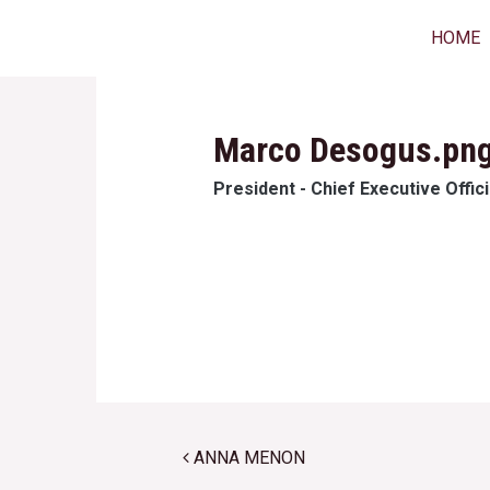
Vai
HOME
al
contenuto
Marco Desogus.pn
President - Chief Executive Offic
Post navigation
ANNA MENON